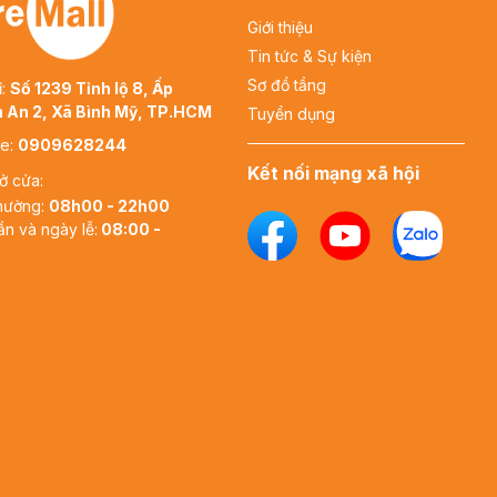
Giới thiệu
Tin tức & Sự kiện
Sơ đồ tầng
ỉ:
Số 1239 Tỉnh lộ 8, Ấp
 An 2, Xã Bình Mỹ, TP.HCM
Tuyển dụng
ne:
0909628244
Kết nối mạng xã hội
ở cửa:
hường:
08h00 - 22h00
ần và ngày lễ:
08:00 -