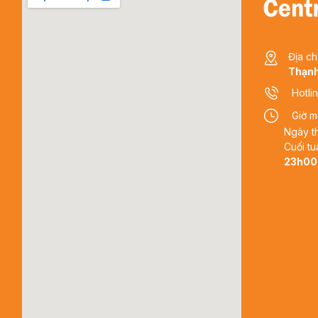
Địa ch
Thạnh
Hotli
Giờ m
Ngày t
Cuối tu
23h00