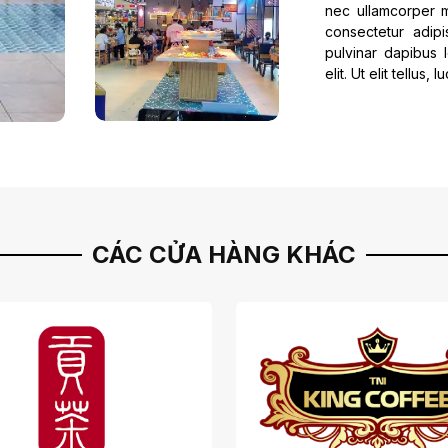
nec ullamcorper m
consectetur adipis
pulvinar dapibus 
elit. Ut elit tellus
CÁC CỬA HÀNG KHÁC