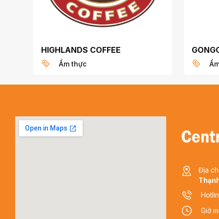
HIGHLANDS COFFEE
GONG
Ẩm thực
Ẩm
Địa ch
Thạnh
Hotli
Giờ m