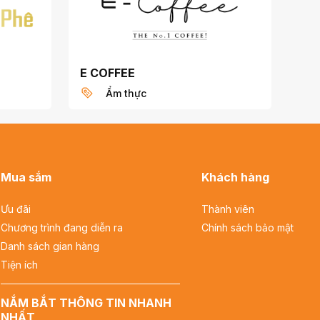
E COFFEE
Ẩm thực
Mua sắm
Khách hàng
Ưu đãi
Thành viên
Chương trình đang diễn ra
Chính sách bảo mật
Danh sách gian hàng
Tiện ích
NẮM BẮT THÔNG TIN NHANH
NHẤT