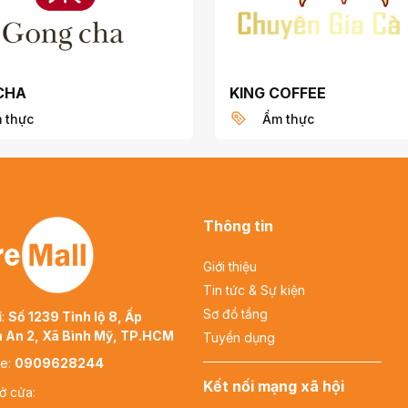
CHA
KING COFFEE
 thực
Ẩm thực
Thông tin
Giới thiệu
Tin tức & Sự kiện
Sơ đồ tầng
ỉ:
Số 1239 Tỉnh lộ 8, Ấp
 An 2, Xã Bình Mỹ, TP.HCM
Tuyển dụng
ne:
0909628244
Kết nối mạng xã hội
ở cửa: