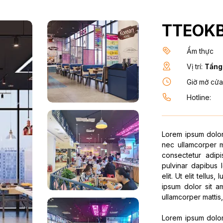
TTEOKB
Ẩm thực
Vị trí:
Tầng
Giờ mở cửa
Hotline:
Lorem ipsum dolor s
nec ullamcorper m
consectetur adipis
pulvinar dapibus 
elit. Ut elit tellu
ipsum dolor sit am
ullamcorper mattis,
Lorem ipsum dolor s